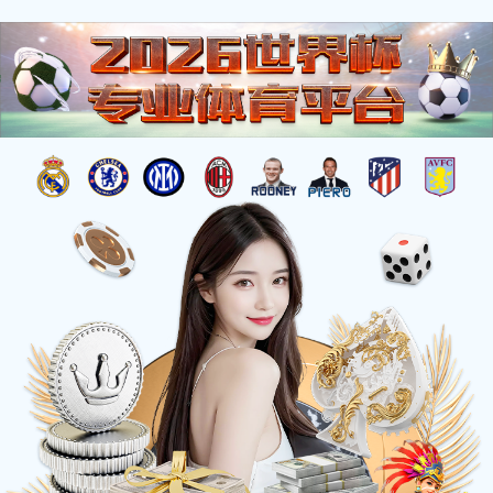
立即注册
乐动在线官网
带您畅享全球体
育盛事
专业平台，数据精准，
高清直播
覆盖热门体育项
目。
聚焦足球、篮球、电竞等赛事，
每日内容实时更
新
。
极速访问
下载APP